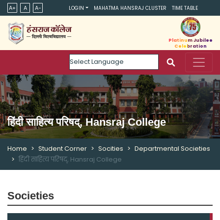
A+
A
A-
LOGIN
MAHATMA HANSRAJ CLUSTER
TIME TABLE
Platinum Jubilee
Celebration
Powered by
हिंदी साहित्य परिषद्, Hansraj College
Home
Student Corner
Socities
Departmental Societies
हिंदी साहित्य परिषद्, Hansraj College
Societies